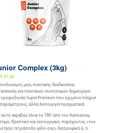
unior Complex (3kg)
R 27.28
συνδυασμός μιας ποιοτικής διαδικασίας
τασκευής και ποιοτικών συστατικών δημιουργεί
α τροφοδοσία SuperPremium που όχι μόνο πληροί
ς παραμέτρους, αλλά λειτουργεί πραγματικά.
 αυτό ακριβώς είναι το TBF από τον Kannaway.
τιμο, θρεπτικό και λειτουργικό, παρέχοντας «τον
λύτερο τετράποδο φίλο σας» διατροφικά ό, τι