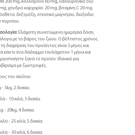
M 200 mg, κολλαγόνο 60 mg, υαλουρονικό οξύ
 mg, χόνδρο καρχαρία 20 mg, βιταμίνη C 20 mg.
σθετα: δεξτρόζη, στεατικό μαγνήσιο, διοξείδιο
 πυριτίου.
σολογία:
Ελάχιστη συνιστώμενη ημερήσια δόση
άλογα με το βάρος του ζώου. Ο βέλτιστος χρόνος
 τη διαχείριση του προϊόντος είναι 3 μήνες και
ά κάντε ένα διάλειμμα τουλάχιστον 1 μήνα και
ργοποιήστε ξανά το προϊόν. Ιδανικό για
ρβίρισμα με ζωοτροφές.
ρος του σκύλου:
 - 5kg, 2 δισκία.
ιλά - 10 κιλά, 3 δισκία.
g - 20kg, 4 δισκια.
κιλά - 25 κιλά, 5 δισκία.
κιλά - 30 κιλά, 6 δισκία