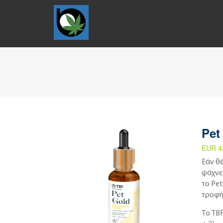
Pet
EUR 4
Εάν θέ
ψάχνε
το Pet
τροφή
Το TB