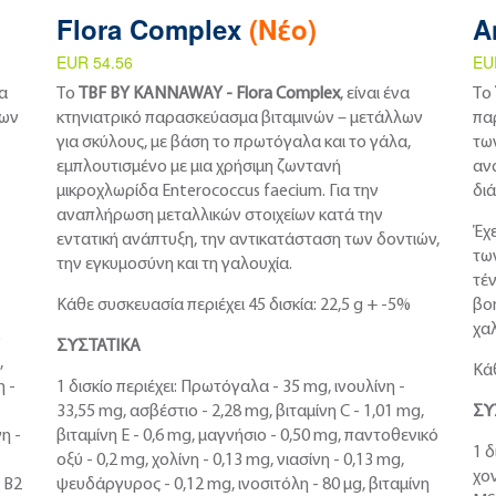
Flora Complex
(Νέο)
A
EUR 54.56
EU
να
Το
TBF BY KANNAWAY - Flora Complex
, είναι ένα
Το
λων
κτηνιατρικό παρασκεύασμα βιταμινών – μετάλλων
πα
για σκύλους, με βάση το πρωτόγαλα και το γάλα,
τω
εμπλουτισμένο με μια χρήσιμη ζωντανή
αν
μικροχλωρίδα Enterococcus faecium. Για την
δι
αναπλήρωση μεταλλικών στοιχείων κατά την
Έχ
εντατική ανάπτυξη, την αντικατάσταση των δοντιών,
τω
την εγκυμοσύνη και τη γαλουχία.
τέν
Κάθε συσκευασία περιέχει 45 δισκία: 22,5 g + -5%
βο
χα
ο
ΣΥΣΤΑΤΙΚΑ
,
Κάθ
η -
1 δισκίο περιέχει: Πρωτόγαλα - 35 mg, ινουλίνη -
33,55 mg, ασβέστιο - 2,28 mg, βιταμίνη C - 1,01 mg,
ΣΥ
η -
βιταμίνη Ε - 0,6 mg, μαγνήσιο - 0,50 mg, παντοθενικό
1 δ
οξύ - 0,2 mg, χολίνη - 0,13 mg, νιασίνη - 0,13 mg,
χο
η Β2
ψευδάργυρος - 0,12 mg, ινοσιτόλη - 80 μg, βιταμίνη