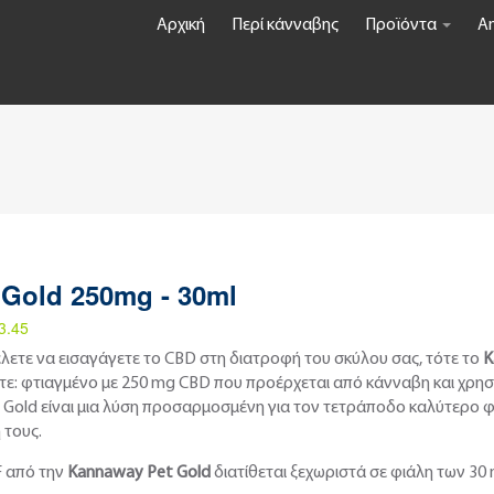
Αρχική
Περί κάνναβης
Προϊόντα
An
 Gold 250mg - 30ml
3.45
λετε να εισαγάγετε το CBD στη διατροφή του σκύλου σας, τότε το
K
τε: φτιαγμένο με 250 mg CBD που προέρχεται από κάνναβη και χρη
 Gold είναι μια λύση προσαρμοσμένη για τον τετράποδο καλύτερο 
 τους.
F από την
Kannaway Pet Gold
διατίθεται ξεχωριστά σε φιάλη των 30 