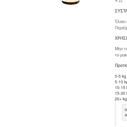
+ 2).
ΣΥΣΤΑ
Έλαιο 
Περιέχ
ΧΡΗΣ
Μην το
το μακ
Προτει
0-5 kg
5-10 k
10-15 
15-20 
20+ kg