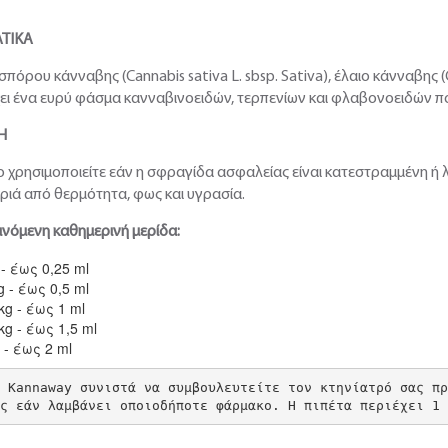
ΤΙΚΑ
σπόρου κάνναβης (Cannabis sativa L. sbsp. Sativa), έλαιο κάνναβης (
ει ένα ευρύ φάσμα κανναβινοειδών, τερπενίων και φλαβονοειδών π
Η
 χρησιμοποιείτε εάν η σφραγίδα ασφαλείας είναι κατεστραμμένη ή λ
ριά από θερμότητα, φως και υγρασία.
νόμενη καθημερινή μερίδα:
 - έως 0,25 ml
g - έως 0,5 ml
kg - έως 1 ml
kg - έως 1,5 ml
 - έως 2 ml
Η Kannaway συνιστά να συμβουλευτείτε τον κτηνίατρό σας π
ας εάν λαμβάνει οποιοδήποτε φάρμακο. Η πιπέτα περιέχει 1